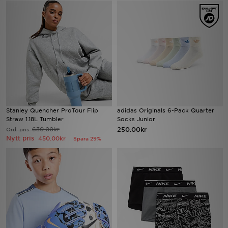
Ladda ner appen
Mitt JD
Mina meddelanden
Kundservice
Stanley Quencher ProTour Flip
adidas Originals 6-Pack Quarter
JD Blogg
Straw 1.18L Tumbler
Socks Junior
630.00kr
250.00kr
Ord. pris
Nytt pris
450.00kr
Spara 29%