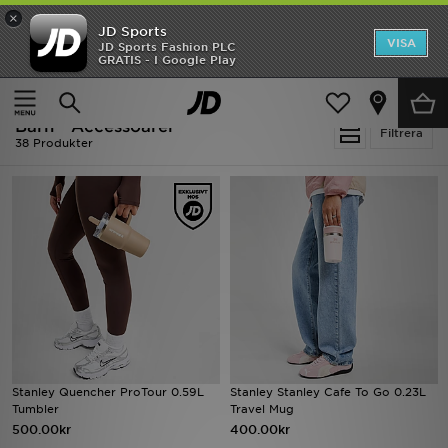
×
JD Sports
Hem
VISA
JD Sports Fashion PLC
Ny termin, ny stil Essentials för skolstarten
GRATIS - I Google Play
Rea
Hem
Barn
Barnaccessoarer
Accessoarer
Barn - Accessoarer
Nyheter
Filtrera
38 Produkter
Herr
Dam
Barn
Varumärken
Bästsäljare
Stanley Quencher ProTour 0.59L
Stanley Stanley Cafe To Go 0.23L
Sport
Tumbler
Travel Mug
500.00kr
400.00kr
Fotboll