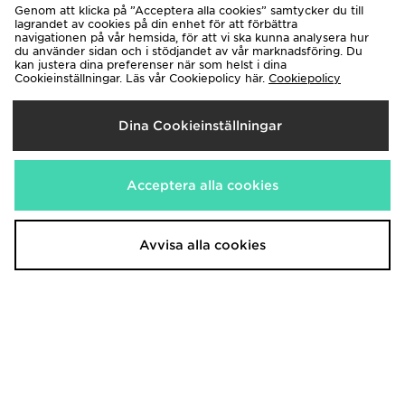
Genom att klicka på ”Acceptera alla cookies” samtycker du till
lagrandet av cookies på din enhet för att förbättra
navigationen på vår hemsida, för att vi ska kunna analysera hur
du använder sidan och i stödjandet av vår marknadsföring. Du
kan justera dina preferenser när som helst i dina
New Era Chelsea FC Youth
Nike 6-pack Strumpor Barn
Cookieinställningar. Läs vår Cookiepolicy här.
Cookiepolicy
9FORTY Cap
180.00kr
250.00kr
Dina Cookieinställningar
Acceptera alla cookies
Avvisa alla cookies
Under Armour Halftime Cuff
Under Armour 3-Pack
Beanie Hat Junior
Performance Tech Boxers Junior
280.00kr
330.00kr
Ord. pris
Ord. pris
Nytt pris
Nytt pris
175.00kr
150.00kr
Spara 37%
Spara 55%