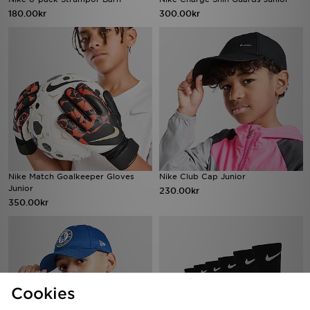
180.00kr
300.00kr
Nike Match Goalkeeper Gloves
Nike Club Cap Junior
Junior
230.00kr
350.00kr
Cookies