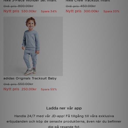
Nike 3-Piece Wonder Set Infant
Nike Crew Tracksuit Infant
800.00kr
450.00kr
Ord. pris
Ord. pris
Nytt pris
Nytt pris
530.00kr
300.00kr
Spara 34%
Spara 33%
Ladda ner appen
Mitt JD
Mina meddelanden
Kundservice
JD Blogg
adidas Originals Tracksuit Baby
550.00kr
Ord. pris
Nytt pris
250.00kr
Spara 55%
Ladda ner vår app
Handla 24/7 med vår JD-app! Få tillgång till våra exklusiva
erbjudanden och köp de senaste produkterna, även när du befinner
dig på resande fot.