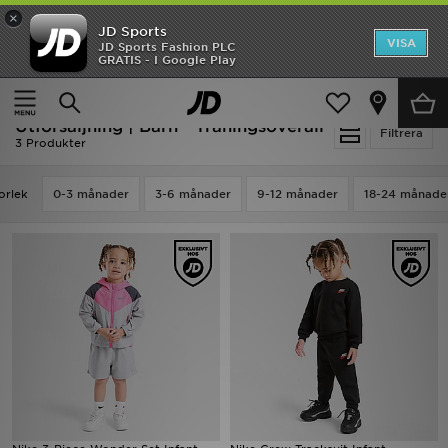
×
JD Sports
Hem
VISA
JD Sports Fashion PLC
Ny termin, ny stil Essentials för skolstarten
GRATIS - I Google Play
Rea
Hem
Barn
Babykläder (0-3 År)
Träningsoverall
Utförsäljning | Barn - Träningsoverall
Nyheter
Filtrera
3 Produkter
Herr
orlek
0-3 månader
3-6 månader
9-12 månader
18-24 månade
Dam
Barn
Varumärken
Bästsäljare
Sport
Fotboll