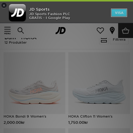
×
JD Sports
Hem
VISA
JD Sports Fashion PLC
Ny termin, ny stil Essentials för skolstarten
GRATIS - I Google Play
Rea
Hem
Dam
Dam - HOKA
Nyheter
Filtrera
12 Produkter
Herr
Dam
Barn
Varumärken
Bästsäljare
HOKA Bondi 9 Women's
HOKA Clifton 11 Women's
Sport
2,000.00kr
1,750.00kr
Fotboll