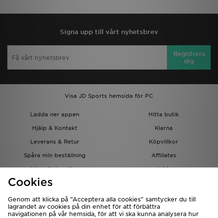
Signa upp till vårt nyhetsbrev
Registrera
dig
Visa JD Sports hemsida för PC
Ladda ner appen
Hitta butik
Hjälp & Kontakt
Klarna
Leverans & Retur
Köpvillkor
Spåra min beställning
Affiliates
Integritetspolicy
Jobb
Cookies
JD-bloggen
Genom att klicka på ”Acceptera alla cookies” samtycker du till
lagrandet av cookies på din enhet för att förbättra
navigationen på vår hemsida, för att vi ska kunna analysera hur