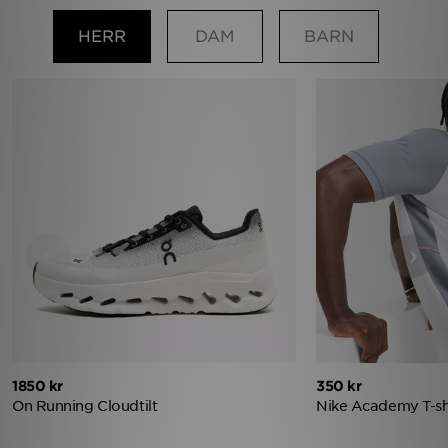
HERR
DAM
BARN
‹
›
1850 kr
350 kr
On Running Cloudtilt
Nike Academy T-shi