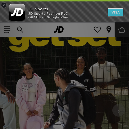
×
JD Sports
Hem
VISA
JD Sports Fashion PLC
GRATIS - I Google Play
Rea
Nyheter
Herr
Dam
Barn
Varumärken
Bästsäljare
‹
›
Sport
Fotboll