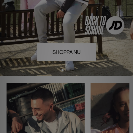
Ladda ner appen
Mitt JD
Mina meddelanden
Kundservice
JD Blogg