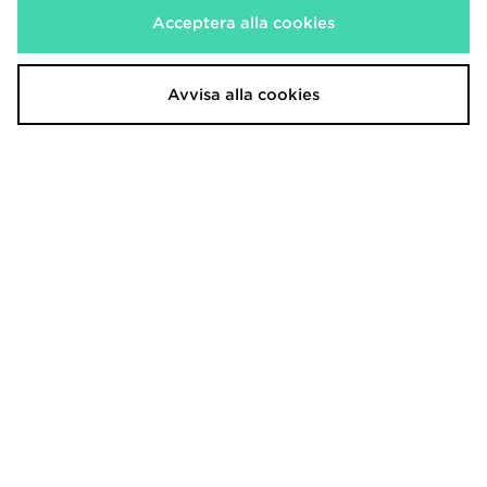
Acceptera alla cookies
Nike Futura Cap Junior
Nike Futura Cap Junior
200.00kr
200.00kr
Avvisa alla cookies
Nike T90 Academy Football
Nike 3-Pack Boxershorts Junior
350.00kr
310.00kr