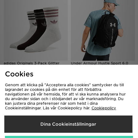
adidas Originals 3-Pack Glitter
Under Armour Hustle Sport 6.0
Crew Socks
Backpack
Cookies
150.00kr
500.00kr
Genom att klicka på ”Acceptera alla cookies” samtycker du till
lagrandet av cookies på din enhet för att förbättra
navigationen på vår hemsida, för att vi ska kunna analysera hur
du använder sidan och i stödjandet av vår marknadsföring. Du
kan justera dina preferenser när som helst i dina
Cookieinställningar. Läs vår Cookiepolicy här.
Cookiepolicy
Dina Cookieinställningar