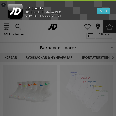
×
JD Sports
Hem
VISA
JD Sports Fashion PLC
Ny termin, ny stil Essentials för skolstarten
GRATIS - I Google Play
Rea
Hem
Barn
Barnaccessoarer
Nyheter
83 Produkter
Filtrera
Herr
Barnaccessoarer
Dam
KEPSAR
RYGGSÄCKAR & GYMPAPÅSAR
SPORTUTRUSTNING
Barn
Varumärken
Bästsäljare
Sport
Fotboll