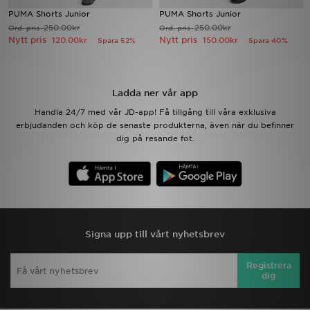
PUMA Shorts Junior
PUMA Shorts Junior
250.00kr
250.00kr
Ord. pris
Ord. pris
Ladda ner appen
Nytt pris
Nytt pris
120.00kr
150.00kr
Spara 52%
Spara 40%
Mitt JD
Ladda ner vår app
Mina meddelanden
Handla 24/7 med vår JD-app! Få tillgång till våra exklusiva
erbjudanden och köp de senaste produkterna, även när du befinner
Kundservice
dig på resande fot.
JD Blogg
Signa upp till vårt nyhetsbrev
Registrera
dig