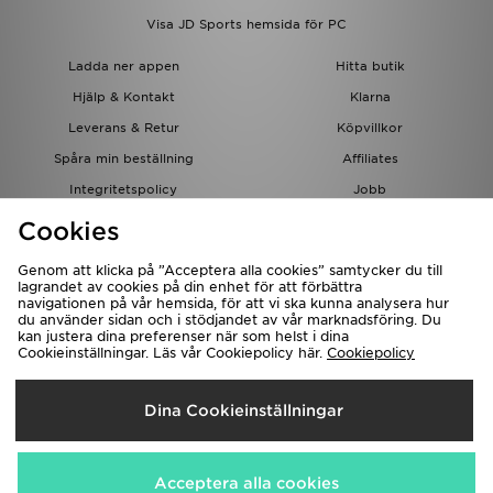
Visa JD Sports hemsida för PC
Ladda ner appen
Hitta butik
Hjälp & Kontakt
Klarna
Leverans & Retur
Köpvillkor
Spåra min beställning
Affiliates
Integritetspolicy
Jobb
JD-bloggen
Cookies
Genom att klicka på ”Acceptera alla cookies” samtycker du till
lagrandet av cookies på din enhet för att förbättra
navigationen på vår hemsida, för att vi ska kunna analysera hur
du använder sidan och i stödjandet av vår marknadsföring. Du
kan justera dina preferenser när som helst i dina
Cookieinställningar. Läs vår Cookiepolicy här.
Cookiepolicy
Levererar Till
Dina Cookieinställningar
Sverige
Vi accepterar följande betalningssätt
Acceptera alla cookies