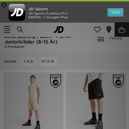
×
JD Sports
Hem
VISA
JD Sports Fashion PLC
Ny termin, ny stil Essentials för skolstarten
GRATIS - I Google Play
Rea
Hem
Barn
Juniorkläder (8-15 År)
Utförsäljning | Barn - PUMA
Nyheter
Filtrera
Juniorkläder (8-15 År)
2 Produkter
Herr
Storlek
7-8 år
13-14 år
Dam
Barn
Varumärken
Bästsäljare
Sport
Fotboll