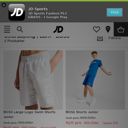
×
JD Sports
Hem
VISA
JD Sports Fashion PLC
Ny termin, ny stil Essentials för skolstarten
GRATIS - I Google Play
Rea
Hem
Barn
Utförsäljning | Barn - BOSS
Nyheter
Filtrera
2 Produkter
Herr
Dam
Barn
Varumärken
Bästsäljare
BOSS Large Logo Swim Shorts
BOSS Shorts Junior
Sport
Junior
800.00kr
Ord. pris
750.00kr
Nytt pris
Ord. pris
550.00kr
Spara 31%
Nytt pris
Fotboll
350.00kr
Spara 53%