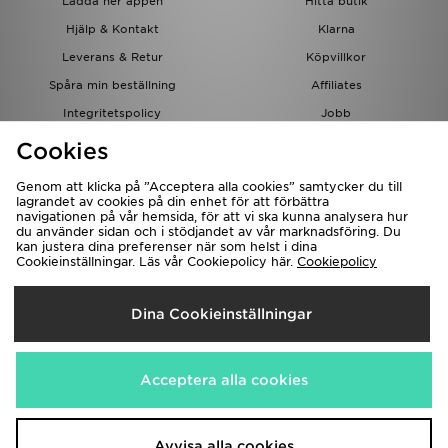
Ladda ner appen
Hitta butik
Hjälp & Kontakt
Klarna
Leverans & Retur
Köpvillkor
Spåra min beställning
Affiliates
Integritetspolicy
Jobb
JD-bloggen
Cookies
Genom att klicka på ”Acceptera alla cookies” samtycker du till
lagrandet av cookies på din enhet för att förbättra
navigationen på vår hemsida, för att vi ska kunna analysera hur
du använder sidan och i stödjandet av vår marknadsföring. Du
kan justera dina preferenser när som helst i dina
Cookieinställningar. Läs vår Cookiepolicy här.
Cookiepolicy
Levererar Till
Dina Cookieinställningar
Sverige
Vi accepterar följande betalningssätt
Acceptera alla cookies
Besök bolagets hemsida på
www.jdplc.com
Avvisa alla cookies