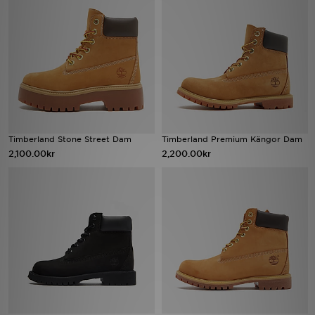
Ladda ner appen
Mitt JD
Mina meddelanden
Kundservice
Timberland Stone Street Dam
Timberland Premium Kängor Dam
2,100.00kr
2,200.00kr
JD Blogg