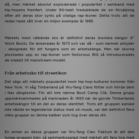
då, men märket absolut exploderade i popularitet i samband med
hip-hopens framfart. Under 90-talet tredubblade de sin försäljning
efter att deras skor synts på otaliga rap-ikoner. Detta trots att de
redan hade sålt över en miljon exemplar år 1985.
Märkets mest välkända sko är definitivt deras ikoniska kängor 6”
Work Boots. De lanserades år 1973 och var då - som namnet antyder
- designade för att fungera som en arbetskänga. Men när skorna
plockades upp av rap-ikoner som Notorious BIG så introducerades
de snabbt till mainstream-modet.
Från arbetssko till streetikon
Det sägs att märkets popularitet inom hip-hop-kulturen kommer från
New York. Vi såg Timberland på Wu-Tang Clans fötter och hörde dem
i Nas sångtexter. För att inte nämna Boot Camp Clik. Denna grupp
uppmärksammades på marknaden år 1993 när de gjorde Timberlands
arbetskängor till en del av deras identitet. Trots att gruppen kanske
inte nådde en legendarisk status med sin musik, var det definitivt flera
olika grupper av denna kaliber som tog över deras stil.
En annan av dessa grupper var Wu-Tang Clan. Faktum är att den
tunga gruppen blev så sammankopplad med märket att fans tog med