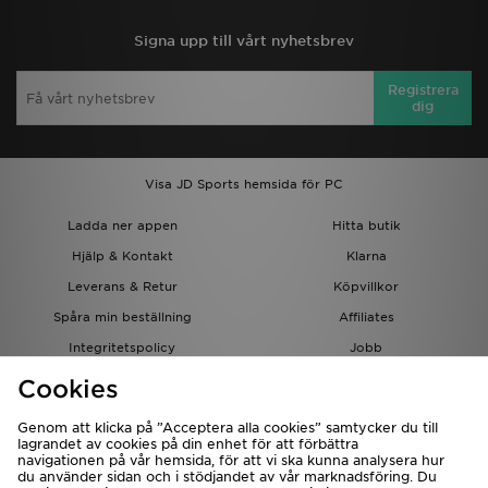
Signa upp till vårt nyhetsbrev
Registrera
dig
Visa JD Sports hemsida för PC
Ladda ner appen
Hitta butik
Hjälp & Kontakt
Klarna
Leverans & Retur
Köpvillkor
Spåra min beställning
Affiliates
Integritetspolicy
Jobb
JD-bloggen
Cookies
Genom att klicka på ”Acceptera alla cookies” samtycker du till
lagrandet av cookies på din enhet för att förbättra
navigationen på vår hemsida, för att vi ska kunna analysera hur
du använder sidan och i stödjandet av vår marknadsföring. Du