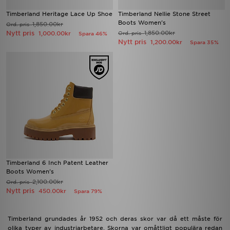
Timberland Heritage Lace Up Shoe
Timberland Nellie Stone Street
Boots Women's
1,850.00kr
Ord. pris
Nytt pris
1,850.00kr
1,000.00kr
Ord. pris
Spara 46%
Nytt pris
1,200.00kr
Spara 35%
Timberland 6 Inch Patent Leather
Boots Women's
2,100.00kr
Ord. pris
Nytt pris
450.00kr
Spara 79%
Timberland grundades år 1952 och deras skor var då ett måste för
olika typer av industriarbetare. Skorna var omåttligt populära redan