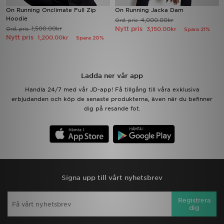
On Running Onclimate Full Zip
On Running Jacka Dam
Hoodie
4,000.00kr
Ord. pris
Ladda ner appen
1,500.00kr
Nytt pris
Ord. pris
3,150.00kr
Spara 21%
Nytt pris
1,200.00kr
Spara 20%
Mitt JD
Mina meddelanden
Ladda ner vår app
Handla 24/7 med vår JD-app! Få tillgång till våra exklusiva
Kundservice
erbjudanden och köp de senaste produkterna, även när du befinner
dig på resande fot.
JD Blogg
Signa upp till vårt nyhetsbrev
Registrera
dig