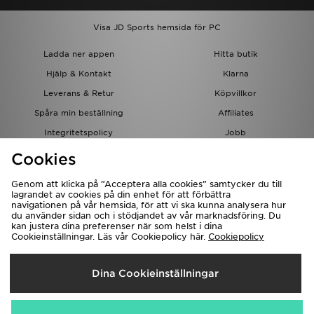
Visa JD Sports hemsida för PC
Ladda ner appen
Hitta butik
Hjälp & Kontakt
Klarna
Leverans & Retur
Köpvillkor
Spåra min beställning
Affiliates
Integritetspolicy
Jobb
JD-bloggen
Cookies
Genom att klicka på ”Acceptera alla cookies” samtycker du till
lagrandet av cookies på din enhet för att förbättra
navigationen på vår hemsida, för att vi ska kunna analysera hur
du använder sidan och i stödjandet av vår marknadsföring. Du
kan justera dina preferenser när som helst i dina
Cookieinställningar. Läs vår Cookiepolicy här.
Cookiepolicy
Levererar Till
Dina Cookieinställningar
Sverige