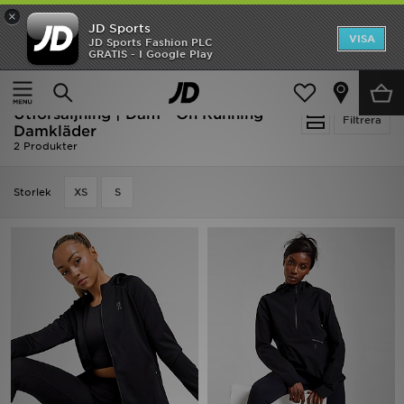
×
JD Sports
Hem
VISA
JD Sports Fashion PLC
Ny termin, ny stil Essentials för skolstarten
GRATIS - I Google Play
Rea
Hem
Dam
Damkläder
Utförsäljning | Dam - On Running
Nyheter
Filtrera
Damkläder
2 Produkter
Herr
Storlek
XS
S
Dam
Barn
Varumärken
Bästsäljare
Sport
Fotboll