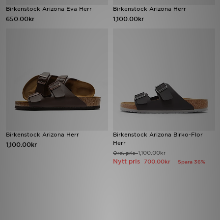
Birkenstock Arizona Eva Herr
Birkenstock Arizona Herr
650.00kr
1,100.00kr
Ladda ner appen
Mitt JD
Mina meddelanden
Kundservice
JD Blogg
Birkenstock Arizona Herr
Birkenstock Arizona Birko-Flor
Herr
1,100.00kr
1,100.00kr
Ord. pris
Nytt pris
700.00kr
Spara 36%