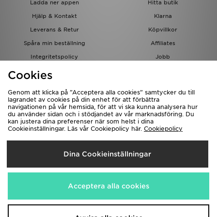
Ladda ner appen
Hitta butik
Hjälp & Kontakt
Klarna
Leverans & Retur
Köpvillkor
Spåra min beställning
Affiliates
Integritetspolicy
Jobb
JD-bloggen
Cookies
Genom att klicka på ”Acceptera alla cookies” samtycker du till
lagrandet av cookies på din enhet för att förbättra
navigationen på vår hemsida, för att vi ska kunna analysera hur
du använder sidan och i stödjandet av vår marknadsföring. Du
kan justera dina preferenser när som helst i dina
Cookieinställningar. Läs vår Cookiepolicy här.
Cookiepolicy
Levererar Till
Dina Cookieinställningar
Sverige
Vi accepterar följande betalningssätt
Acceptera alla cookies
Besök bolagets hemsida på
www.jdplc.com