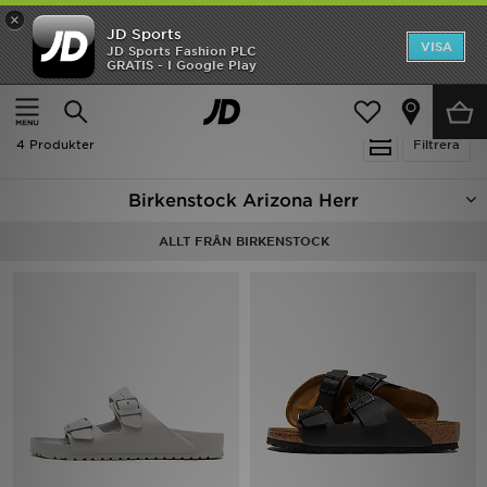
×
JD Sports
Hem
VISA
JD Sports Fashion PLC
Ny termin, ny stil Essentials för skolstarten
GRATIS - I Google Play
Rea
Hem
Herr
Nyheter
4 Produkter
Filtrera
Herr
Birkenstock Arizona Herr
Dam
ALLT FRÅN BIRKENSTOCK
Barn
Varumärken
Bästsäljare
Sport
Fotboll