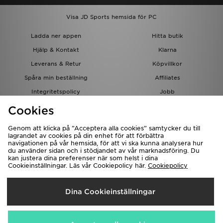
Visa JD Sports hemsida för PC
Ladda ner appen
Hitta butik
Hjälp & Kontakt
Klarna
Leverans & Retur
Köpvillkor
Spåra min beställning
Affiliates
Integritetspolicy
Jobb
JD-bloggen
Cookies
Genom att klicka på ”Acceptera alla cookies” samtycker du till
lagrandet av cookies på din enhet för att förbättra
navigationen på vår hemsida, för att vi ska kunna analysera hur
du använder sidan och i stödjandet av vår marknadsföring. Du
kan justera dina preferenser när som helst i dina
Cookieinställningar. Läs vår Cookiepolicy här.
Cookiepolicy
Levererar Till
Dina Cookieinställningar
Sverige
Vi accepterar följande betalningssätt