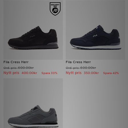
Ladda ner appen
Mitt JD
Mina meddelanden
Kundservice
Fila Cress Herr
Fila Cress Herr
JD Blogg
600.00kr
600.00kr
Ord. pris
Ord. pris
Nytt pris
Nytt pris
400.00kr
350.00kr
Spara 33%
Spara 42%