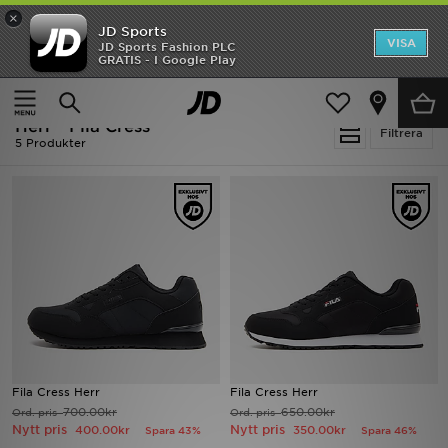
×
JD Sports
Hem
VISA
JD Sports Fashion PLC
Ny termin, ny stil Essentials för skolstarten
GRATIS - I Google Play
Rea
Hem
Herr
Herr - Fila Cress
Nyheter
Filtrera
5 Produkter
Herr
Dam
Barn
Varumärken
Bästsäljare
Fila Cress Herr
Fila Cress Herr
Sport
700.00kr
650.00kr
Ord. pris
Ord. pris
Nytt pris
Nytt pris
400.00kr
350.00kr
Spara 43%
Spara 46%
Fotboll