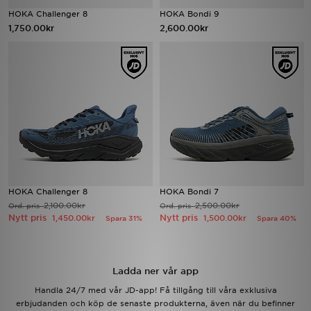
HOKA Challenger 8
HOKA Bondi 9
1,750.00kr
2,600.00kr
Ladda ner appen
Mitt JD
Mina meddelanden
Kundservice
JD Blogg
HOKA Challenger 8
HOKA Bondi 7
2,100.00kr
2,500.00kr
Ord. pris
Ord. pris
Nytt pris
Nytt pris
1,450.00kr
1,500.00kr
Spara 31%
Spara 40%
Ladda ner vår app
Handla 24/7 med vår JD-app! Få tillgång till våra exklusiva
erbjudanden och köp de senaste produkterna, även när du befinner