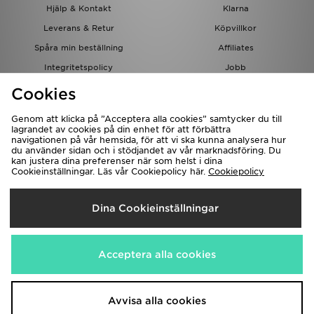
Hjälp & Kontakt
Klarna
Leverans & Retur
Köpvillkor
Spåra min beställning
Affiliates
Integritetspolicy
Jobb
JD-bloggen
Cookies
Genom att klicka på ”Acceptera alla cookies” samtycker du till
lagrandet av cookies på din enhet för att förbättra
navigationen på vår hemsida, för att vi ska kunna analysera hur
du använder sidan och i stödjandet av vår marknadsföring. Du
kan justera dina preferenser när som helst i dina
Cookieinställningar. Läs vår Cookiepolicy här.
Cookiepolicy
Levererar Till
Dina Cookieinställningar
Sverige
Vi accepterar följande betalningssätt
Acceptera alla cookies
Besök bolagets hemsida på
www.jdplc.com
Avvisa alla cookies