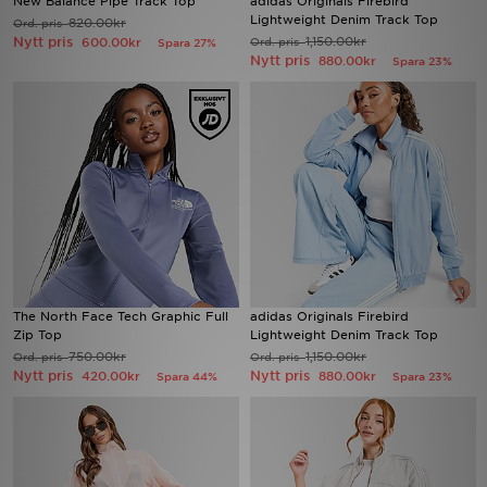
New Balance Pipe Track Top
adidas Originals Firebird
Lightweight Denim Track Top
820.00kr
Ord. pris
Nytt pris
1,150.00kr
600.00kr
Ord. pris
Spara 27%
Ladda ner appen
Nytt pris
880.00kr
Spara 23%
Mitt JD
Mina meddelanden
Kundservice
JD Blogg
The North Face Tech Graphic Full
adidas Originals Firebird
Zip Top
Lightweight Denim Track Top
750.00kr
1,150.00kr
Ord. pris
Ord. pris
Nytt pris
Nytt pris
420.00kr
880.00kr
Spara 44%
Spara 23%