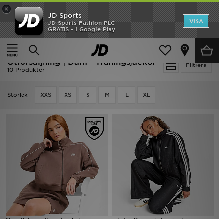
×
JD Sports
Hem
VISA
JD Sports Fashion PLC
Ny termin, ny stil Essentials för skolstarten
GRATIS - I Google Play
Rea
Hem
Dam
Damkläder
Träningsjackor
Utförsäljning | Dam - Träningsjackor
Nyheter
Filtrera
10 Produkter
Herr
Storlek
XXS
XS
S
M
L
XL
Dam
Barn
Varumärken
Bästsäljare
Sport
Fotboll