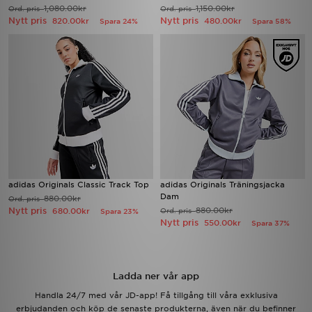
1,080.00kr
1,150.00kr
Ord. pris
Ord. pris
Nytt pris
Nytt pris
820.00kr
480.00kr
Spara 24%
Spara 58%
adidas Originals Classic Track Top
adidas Originals Träningsjacka
Dam
880.00kr
Ord. pris
Nytt pris
880.00kr
680.00kr
Ord. pris
Spara 23%
Nytt pris
550.00kr
Spara 37%
Ladda ner vår app
Handla 24/7 med vår JD-app! Få tillgång till våra exklusiva
erbjudanden och köp de senaste produkterna, även när du befinner