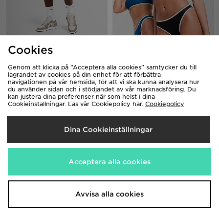
Unlike Humans Lua Waffle Shorts
Unlike Humans Scoop Bikini
Cookies
Bottoms
550.00kr
200.00kr
Genom att klicka på ”Acceptera alla cookies” samtycker du till
lagrandet av cookies på din enhet för att förbättra
navigationen på vår hemsida, för att vi ska kunna analysera hur
du använder sidan och i stödjandet av vår marknadsföring. Du
kan justera dina preferenser när som helst i dina
Cookieinställningar. Läs vår Cookiepolicy här.
Cookiepolicy
Dina Cookieinställningar
Acceptera alla cookies
Unlike Humans Lua Waffle T-Shirt
Unlike Humans Wells Stripe Pocket
T-Shirt
550.00kr
480.00kr
Avvisa alla cookies