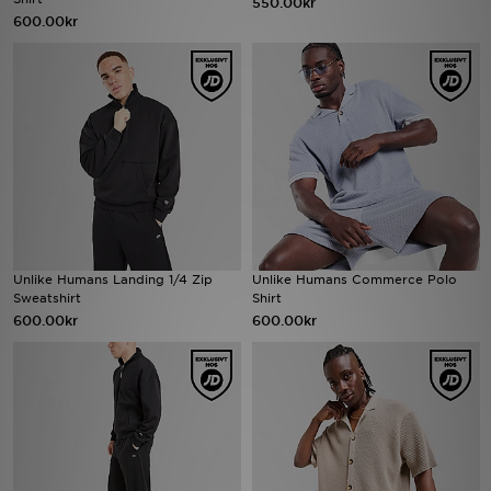
550.00kr
600.00kr
Ladda ner appen
Mitt JD
Mina meddelanden
Kundservice
JD Blogg
Unlike Humans Landing 1/4 Zip
Unlike Humans Commerce Polo
Sweatshirt
Shirt
600.00kr
600.00kr