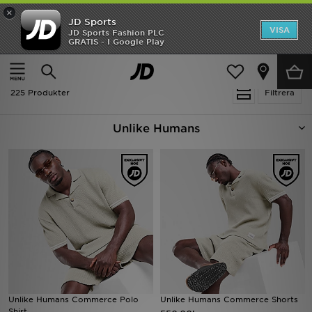
×
JD Sports
Hem
VISA
JD Sports Fashion PLC
Ny termin, ny stil Essentials för skolstarten
GRATIS - I Google Play
Rea
Hem
Unlike Humans
Nyheter
225 Produkter
Filtrera
Herr
Unlike Humans
Dam
Barn
Varumärken
Bästsäljare
Sport
Unlike Humans Commerce Polo
Unlike Humans Commerce Shorts
Fotboll
Shirt