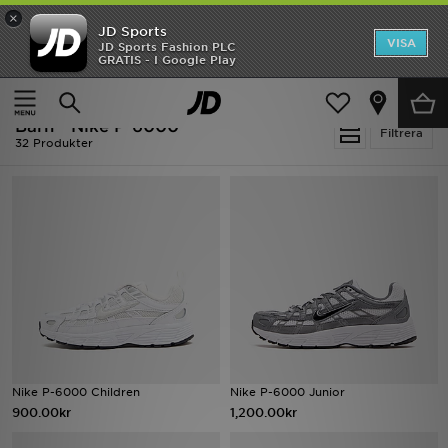
×
JD Sports
Hem
VISA
JD Sports Fashion PLC
Ny termin, ny stil Essentials för skolstarten
GRATIS - I Google Play
Rea
Hem
Barn
Barn - Nike P-6000
Nyheter
Filtrera
32 Produkter
Herr
Dam
Barn
Varumärken
Bästsäljare
Nike P-6000 Children
Nike P-6000 Junior
Sport
900.00kr
1,200.00kr
Fotboll