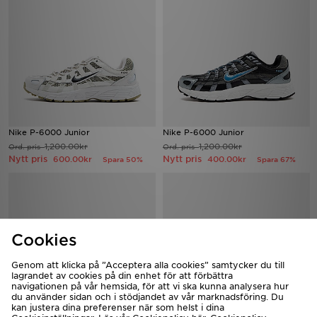
Nike P-6000 Junior
Nike P-6000 Junior
1,200.00kr
1,200.00kr
Ord. pris
Ord. pris
Nytt pris
Nytt pris
600.00kr
400.00kr
Spara 50%
Spara 67%
Cookies
Genom att klicka på ”Acceptera alla cookies” samtycker du till
lagrandet av cookies på din enhet för att förbättra
navigationen på vår hemsida, för att vi ska kunna analysera hur
du använder sidan och i stödjandet av vår marknadsföring. Du
kan justera dina preferenser när som helst i dina