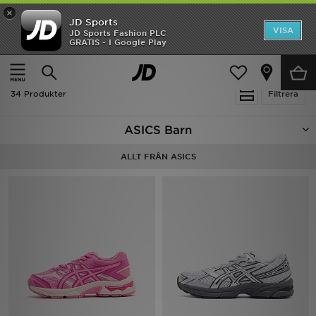
×
JD Sports
Hem
VISA
JD Sports Fashion PLC
Ny termin, ny stil Essentials för skolstarten
GRATIS - I Google Play
Rea
Hem
Barn
Nyheter
34 Produkter
Filtrera
Herr
ASICS Barn
Dam
ALLT FRÅN ASICS
Barn
Varumärken
Bästsäljare
Sport
Fotboll