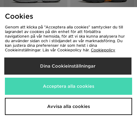
Cookies
ASICS GEL-NYC Junior
ASICS GEL-VENTURE 6 Junior
1,200.00kr
1,150.00kr
Ord. pris
Ord. pris
Genom att klicka på ”Acceptera alla cookies” samtycker du till
Nytt pris
Nytt pris
800.00kr
450.00kr
Spara 33%
Spara 61%
lagrandet av cookies på din enhet för att förbättra
navigationen på vår hemsida, för att vi ska kunna analysera hur
du använder sidan och i stödjandet av vår marknadsföring. Du
kan justera dina preferenser när som helst i dina
Cookieinställningar. Läs vår Cookiepolicy här.
Cookiepolicy
Dina Cookieinställningar
Acceptera alla cookies
ASICS GEL-1130 Barn
ASICS GEL-NYC Junior
850.00kr
1,200.00kr
Ord. pris
Ord. pris
Avvisa alla cookies
Nytt pris
Nytt pris
500.00kr
450.00kr
Spara 41%
Spara 62%