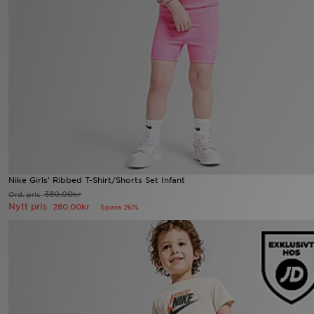
Ladda ner appen
Mitt JD
Mina meddelanden
Kundservice
JD Blogg
Nike Girls' Ribbed T-Shirt/Shorts Set Infant
380.00kr
Ord. pris
Nytt pris
280.00kr
Spara 26%