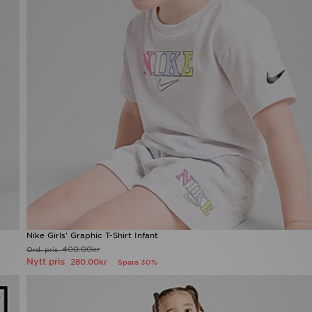
Nike Girls' Graphic T-Shirt Infant
400.00kr
Ord. pris
Nytt pris
280.00kr
Spara 30%