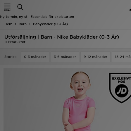
Hem
Ny termin, ny stil Essentials för skolstarten
REA
Hem
Barn
Babykläder (0-3 År)
Utförsäljning | Barn - Nike Babykläder (0-3 År)
Nyheter
11 Produkter
Herr
Storlek
0-3 månader
3-6 månader
9-12 månader
18-24 må
Dam
Barn
Varumärken
Bästsäljare
Sport
Fotboll