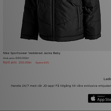
Nike Sportswear Vadderad Jacka Baby
650.00kr
Ord. pris
Nytt pris
250.00kr
Spara 62%
Ladd
Handla 24/7 med vår JD-app! Få tillgång till våra exklusiva erbjud