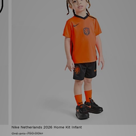
Nike Netherlands 2026 Home Kit Infant
750.00kr
Ord. pris