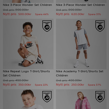
Nike 3-Piece Wonder Set Children
Nike 3-Piece Wonder Set Children
900.00kr
900.00kr
Ord. pris
Ord. pris
Ladda ner appen
Nytt pris
Nytt pris
500.00kr
620.00kr
Spara 44%
Spara 31%
Mitt JD
Mina meddelanden
Kundservice
JD Blogg
Nike Repeat Logo T-Shirt/Shorts
Nike Academy T-Shirt/Shorts Set
Set Children
Children
450.00kr
400.00kr
Ord. pris
Ord. pris
Nytt pris
Nytt pris
350.00kr
250.00kr
Spara 22%
Spara 37%