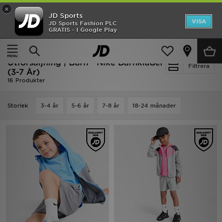
×
JD Sports
Hem
VISA
JD Sports Fashion PLC
Ny termin, ny stil Essentials för skolstarten
GRATIS - I Google Play
Rea
Hem
Barn
Barnkläder (3-7 År)
Utförsäljning | Barn - Nike Barnkläder
Nyheter
Filtrera
(3-7 År)
16 Produkter
Herr
Storlek
3-4 år
5-6 år
7-8 år
18-24 månader
Dam
Barn
Varumärken
Bästsäljare
Sport
Fotboll