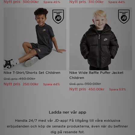
Nytt pris
Nytt pris
300.00kr
310.00kr
Spara 45%
Spara 44%
Nike T-Shirt/Shorts Set Children
Nike Wide Baffle Puffer Jacket
Children
450.00kr
Ord. pris
Nytt pris
950.00kr
250.00kr
Ord. pris
Spara 44%
Nytt pris
450.00kr
Spara 53%
Ladda ner vår app
Handla 24/7 med vår JD-app! Få tillgång till våra exklusiva
erbjudanden och köp de senaste produkterna, även när du befinner
dig på resande fot.