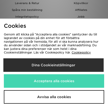
Leverans & Retur
Köpvillkor
Spåra min beställning
Affiliates
Integritetspolicy
Jobb
JD-bloggen
Cookies
Genom att klicka på ”Acceptera alla cookies” samtycker du till
lagrandet av cookies på din enhet för att förbättra
navigationen på vår hemsida, för att vi ska kunna analysera hur
du använder sidan och i stödjandet av vår marknadsföring. Du
kan justera dina preferenser när som helst i dina
Cookieinställningar. Läs vår Cookiepolicy här.
Cookiepolicy
Levererar Till
Dina Cookieinställningar
Sverige
Vi accepterar följande betalningssätt
Acceptera alla cookies
Besök bolagets hemsida på
www.jdplc.com
Avvisa alla cookies
Copyright © 2026 JD Sports, Alla rättigheter reserverade.