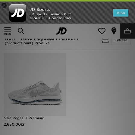
×
JD Sports
Hem
VISA
JD Sports Fashion PLC
Ny termin, ny stil Essentials för skolstarten
GRATIS - I Google Play
Rea
Hem
Herr
Herr - Nike Pegasus Premium
Nyheter
Filtrera
{productCount} Produkt
Herr
Dam
Barn
Varumärken
Bästsäljare
Nike Pegasus Premium
Sport
2,650.00kr
Fotboll