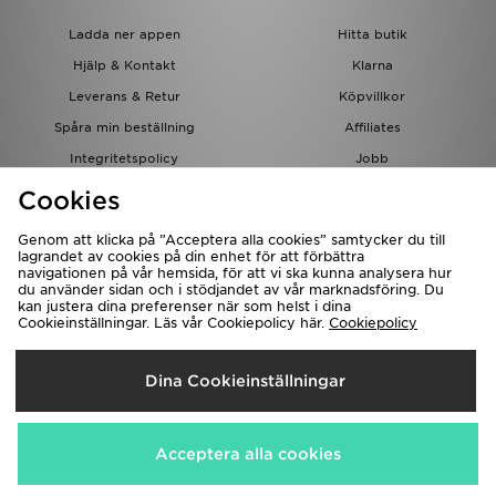
Ladda ner appen
Hitta butik
Hjälp & Kontakt
Klarna
Leverans & Retur
Köpvillkor
Spåra min beställning
Affiliates
Integritetspolicy
Jobb
JD-bloggen
Cookies
Genom att klicka på ”Acceptera alla cookies” samtycker du till
lagrandet av cookies på din enhet för att förbättra
navigationen på vår hemsida, för att vi ska kunna analysera hur
du använder sidan och i stödjandet av vår marknadsföring. Du
kan justera dina preferenser när som helst i dina
Cookieinställningar. Läs vår Cookiepolicy här.
Cookiepolicy
Levererar Till
Dina Cookieinställningar
Sverige
Vi accepterar följande betalningssätt
Acceptera alla cookies