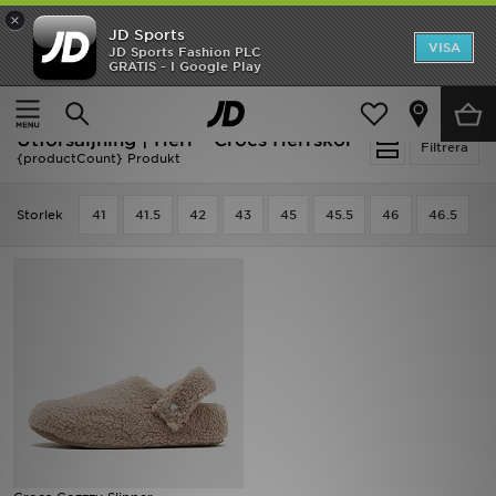
×
JD Sports
Hem
VISA
JD Sports Fashion PLC
Ny termin, ny stil Essentials för skolstarten
GRATIS - I Google Play
Rea
Hem
Herr
Herrskor
Utförsäljning | Herr - Crocs Herrskor
Nyheter
Filtrera
{productCount} Produkt
Herr
Storlek
41
41.5
42
43
45
45.5
46
46.5
Dam
Barn
Varumärken
Bästsäljare
Sport
Fotboll