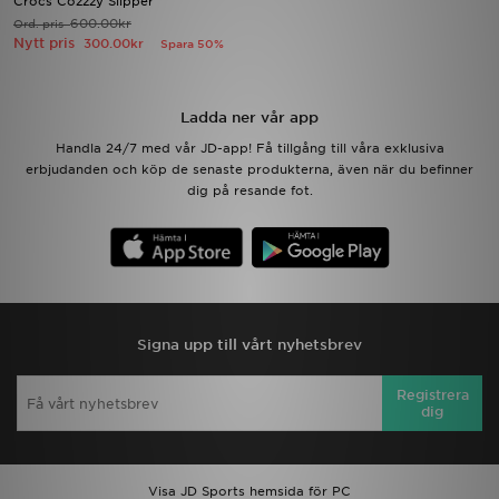
Crocs Cozzzy Slipper
600.00kr
Ord. pris
Nytt pris
300.00kr
Spara 50%
Ladda ner appen
Mitt JD
Ladda ner vår app
Handla 24/7 med vår JD-app! Få tillgång till våra exklusiva
Mina meddelanden
erbjudanden och köp de senaste produkterna, även när du befinner
dig på resande fot.
Kundservice
JD Blogg
Signa upp till vårt nyhetsbrev
Registrera
dig
Visa JD Sports hemsida för PC