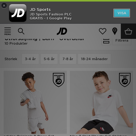
×
JD Sports
Hem
VISA
JD Sports Fashion PLC
Ny termin, ny stil Essentials för skolstarten
GRATIS - I Google Play
Rea
Hem
Barn
Barnkläder (3-7 År)
Överdelar
Utförsäljning | Barn - Överdelar
Nyheter
Filtrera
10 Produkter
Herr
Storlek
3-4 år
5-6 år
7-8 år
18-24 månader
Dam
Barn
Varumärken
Bästsäljare
Sport
Fotboll