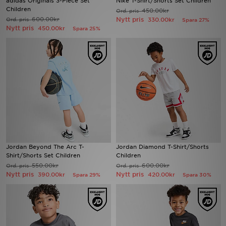
adidas Originals 3-Piece Set
Nike T-Shirt/Shorts Set Children
Children
450.00kr
Ord. pris
600.00kr
Nytt pris
Ord. pris
330.00kr
Spara 27%
Ladda ner appen
Nytt pris
450.00kr
Spara 25%
Mitt JD
Mina meddelanden
Kundservice
JD Blogg
Jordan Beyond The Arc T-
Jordan Diamond T-Shirt/Shorts
Shirt/Shorts Set Children
Children
550.00kr
600.00kr
Ord. pris
Ord. pris
Nytt pris
Nytt pris
390.00kr
420.00kr
Spara 29%
Spara 30%