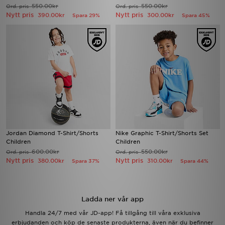
550.00kr
550.00kr
Ord. pris
Ord. pris
Nytt pris
Nytt pris
390.00kr
300.00kr
Spara 29%
Spara 45%
Jordan Diamond T-Shirt/Shorts
Nike Graphic T-Shirt/Shorts Set
Children
Children
600.00kr
550.00kr
Ord. pris
Ord. pris
Nytt pris
Nytt pris
380.00kr
310.00kr
Spara 37%
Spara 44%
Ladda ner vår app
Handla 24/7 med vår JD-app! Få tillgång till våra exklusiva
erbjudanden och köp de senaste produkterna, även när du befinner