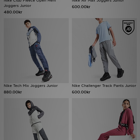
Nike Club Fleece Open Hem
Nike Air Max Joggers Junior
Joggers Junior
600.00kr
480.00kr
Ladda ner appen
Mitt JD
Mina meddelanden
Kundservice
JD Blogg
Nike Tech Mix Joggers Junior
Nike Challenger Track Pants Junior
880.00kr
600.00kr