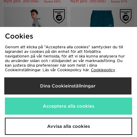
Nytt pris
Nytt pris
250.00kr
200.00kr
Spara 58%
Spara 67%
Cookies
Genom att klicka på ”Acceptera alla cookies” samtycker du till
lagrandet av cookies på din enhet för att förbättra
navigationen på vår hemsida, för att vi ska kunna analysera hur
du använder sidan och i stödjandet av vår marknadsföring. Du
kan justera dina preferenser när som helst i dina
Cookieinställningar. Läs vår Cookiepolicy här.
Cookiepolicy
Hoodrich Ritual Joggers Junior
Berghaus Theran V4 Track Pants
Junior
530.00kr
Ord. pris
Nytt pris
680.00kr
270.00kr
Spara 49%
Dina Cookieinställningar
Acceptera alla cookies
Avvisa alla cookies