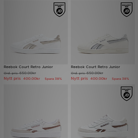
Ladda ner appen
Mitt JD
Mina meddelanden
Kundservice
Reebok Court Retro Junior
Reebok Court Retro Junior
JD Blogg
650.00kr
650.00kr
Ord. pris
Ord. pris
Nytt pris
Nytt pris
400.00kr
400.00kr
Spara 38%
Spara 38%