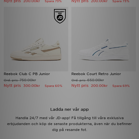
Nytt pris
Nytt pris
200.00kr
200.00kr
Spara 73%
Spara 73%
Reebok Club C PB Junior
Reebok Court Retro Junior
750.00kr
650.00kr
Ord. pris
Ord. pris
Nytt pris
Nytt pris
300.00kr
200.00kr
Spara 60%
Spara 69%
Ladda ner vår app
Handla 24/7 med vår JD-app! Få tillgång till våra exklusiva
erbjudanden och köp de senaste produkterna, även när du befinner
dig på resande fot.