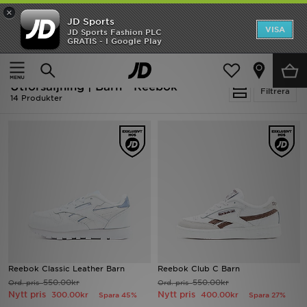
×
JD Sports
Hem
VISA
JD Sports Fashion PLC
Ny termin, ny stil Essentials för skolstarten
GRATIS - I Google Play
Rea
Hem
Barn
Utförsäljning | Barn - Reebok
Nyheter
Filtrera
14 Produkter
Herr
Dam
Barn
Varumärken
Bästsäljare
Reebok Classic Leather Barn
Reebok Club C Barn
Sport
550.00kr
550.00kr
Ord. pris
Ord. pris
Nytt pris
Nytt pris
300.00kr
400.00kr
Spara 45%
Spara 27%
Fotboll