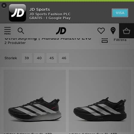
×
JD Sports
Hem
VISA
JD Sports Fashion PLC
Ny termin, ny stil Essentials för skolstarten
GRATIS - I Google Play
Rea
Hem
Utförsäljning | Adidas Adizero Evo
Utförsäljning | Adidas Adizero Evo
Nyheter
Filtrera
2 Produkter
Herr
Storlek
39
40
45
46
Dam
Barn
Varumärken
Bästsäljare
Sport
Fotboll