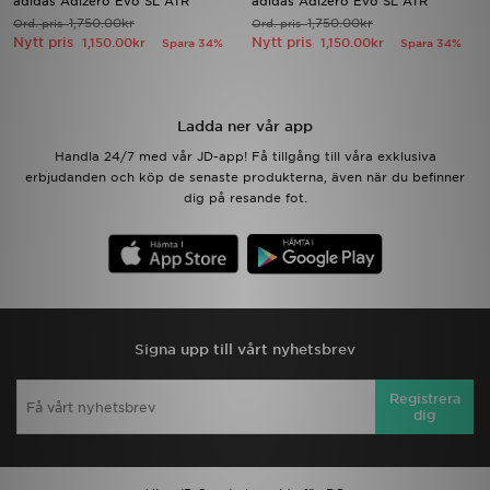
adidas Adizero Evo SL ATR
adidas Adizero Evo SL ATR
1,750.00kr
1,750.00kr
Ord. pris
Ord. pris
Nytt pris
Nytt pris
1,150.00kr
1,150.00kr
Spara 34%
Spara 34%
Ladda ner appen
Mitt JD
Ladda ner vår app
Mina meddelanden
Handla 24/7 med vår JD-app! Få tillgång till våra exklusiva
erbjudanden och köp de senaste produkterna, även när du befinner
dig på resande fot.
Kundservice
JD Blogg
Signa upp till vårt nyhetsbrev
Registrera
dig