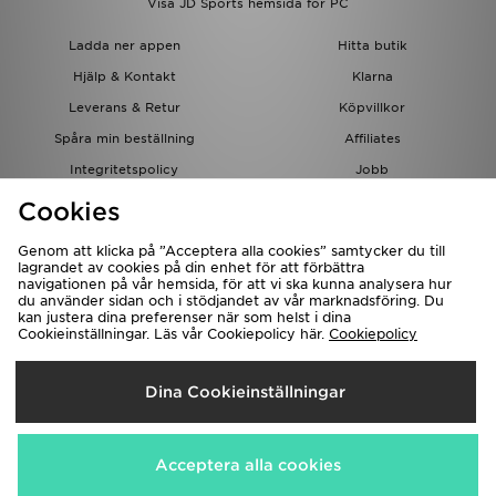
Visa JD Sports hemsida för PC
Ladda ner appen
Hitta butik
Hjälp & Kontakt
Klarna
Leverans & Retur
Köpvillkor
Spåra min beställning
Affiliates
Integritetspolicy
Jobb
JD-bloggen
Cookies
Genom att klicka på ”Acceptera alla cookies” samtycker du till
lagrandet av cookies på din enhet för att förbättra
navigationen på vår hemsida, för att vi ska kunna analysera hur
du använder sidan och i stödjandet av vår marknadsföring. Du
kan justera dina preferenser när som helst i dina
Cookieinställningar. Läs vår Cookiepolicy här.
Cookiepolicy
Levererar Till
Dina Cookieinställningar
Sverige
Vi accepterar följande betalningssätt
Acceptera alla cookies