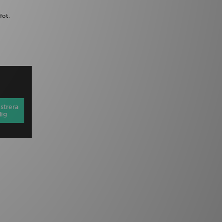
fot.
strera
dig