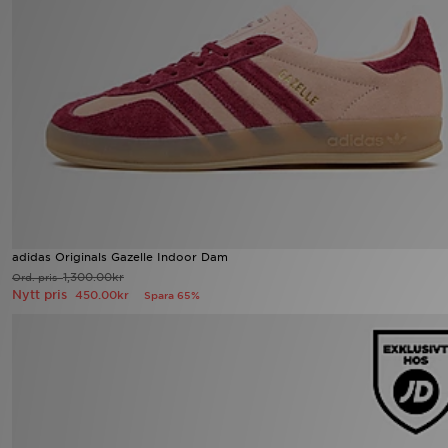
Ladda ner appen
Mitt JD
Mina meddelanden
Kundservice
JD Blogg
adidas Originals Gazelle Indoor Dam
1,300.00kr
Ord. pris
Nytt pris
450.00kr
Spara 65%