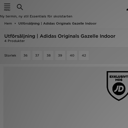
Hem
Ny termin, ny stil Essentials för skolstarten
Rea
Hem
Utförsäljning | Adidas Originals Gazelle Indoor
Utförsäljning | Adidas Originals Gazelle Indoor
Nyheter
4 Produkter
Herr
Storlek
36
37
38
39
40
42
Dam
Barn
Varumärken
Bästsäljare
Sport
Fotboll