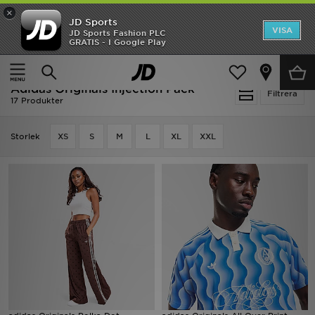
×
JD Sports
Hem
VISA
JD Sports Fashion PLC
Ny termin, ny stil Essentials för skolstarten
GRATIS - I Google Play
Rea
Hem
Adidas Originals Injection Pack
Adidas Originals Injection Pack
Nyheter
Filtrera
17 Produkter
Herr
Storlek
XS
S
M
L
XL
XXL
Dam
Barn
Varumärken
Bästsäljare
Sport
Fotboll