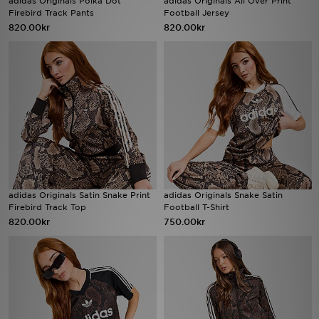
adidas Originals Polka Dot
adidas Originals All Over Print
Firebird Track Pants
Football Jersey
820.00kr
820.00kr
Ladda ner appen
Mitt JD
Mina meddelanden
Kundservice
JD Blogg
adidas Originals Satin Snake Print
adidas Originals Snake Satin
Firebird Track Top
Football T-Shirt
820.00kr
750.00kr