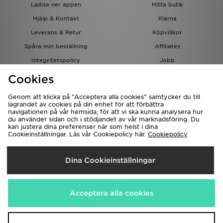
Ladda ner appen
Hitta butik
Hjälp & Kontakt
Klarna
Leverans & Retur
Köpvillkor
Spåra min beställning
Affiliates
Integritetspolicy
Jobb
JD-bloggen
Cookies
Genom att klicka på ”Acceptera alla cookies” samtycker du till
lagrandet av cookies på din enhet för att förbättra
navigationen på vår hemsida, för att vi ska kunna analysera hur
du använder sidan och i stödjandet av vår marknadsföring. Du
kan justera dina preferenser när som helst i dina
Cookieinställningar. Läs vår Cookiepolicy här.
Cookiepolicy
Levererar Till
Dina Cookieinställningar
Sverige
Vi accepterar följande betalningssätt
Acceptera alla cookies