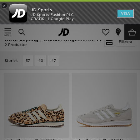
×
JD Sports
Hem
VISA
JD Sports Fashion PLC
Ny termin, ny stil Essentials för skolstarten
GRATIS - I Google Play
Rea
Hem
Utförsäljning | Adidas Originals SL 72
Utförsäljning | Adidas Originals SL 72
Nyheter
Filtrera
2 Produkter
Herr
Storlek
37
40
47
Dam
Barn
Varumärken
Bästsäljare
Sport
Fotboll