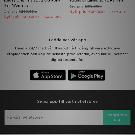
adidas Originals SL 72 OG Pony
adidas Originals SL 72 RS Herr
Hair Women's
1,100.00kr
Ord. pris
1,200.00kr
Nytt pris
Ord. pris
600.00kr
Spara 45%
Ladda ner appen
Nytt pris
600.00kr
Spara 50%
Mitt JD
Ladda ner vår app
Mina meddelanden
Handla 24/7 med vår JD-app! Få tillgång till våra exklusiva
erbjudanden och köp de senaste produkterna, även när du befinner
Kundservice
dig på resande fot.
JD Blogg
Signa upp till vårt nyhetsbrev
Registrera
dig