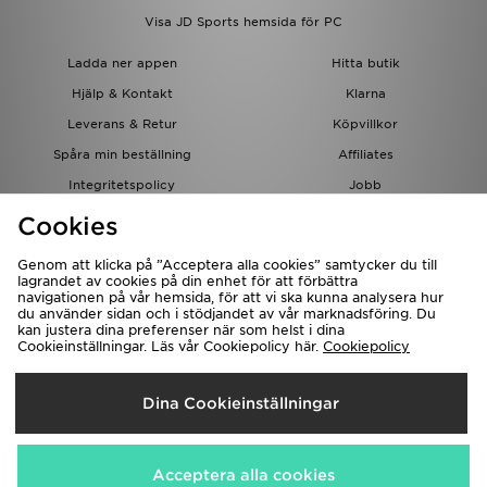
Visa JD Sports hemsida för PC
Ladda ner appen
Hitta butik
Hjälp & Kontakt
Klarna
Leverans & Retur
Köpvillkor
Spåra min beställning
Affiliates
Integritetspolicy
Jobb
JD-bloggen
Cookies
Genom att klicka på ”Acceptera alla cookies” samtycker du till
lagrandet av cookies på din enhet för att förbättra
navigationen på vår hemsida, för att vi ska kunna analysera hur
du använder sidan och i stödjandet av vår marknadsföring. Du
kan justera dina preferenser när som helst i dina
Cookieinställningar. Läs vår Cookiepolicy här.
Cookiepolicy
Levererar Till
Dina Cookieinställningar
Sverige
Vi accepterar följande betalningssätt
Acceptera alla cookies