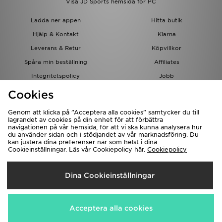
Visa JD Sports hemsida för PC
Ladda ner appen
Hitta butik
Hjälp & Kontakt
Klarna
Leverans & Retur
Köpvillkor
Spåra min beställning
Affiliates
Integritetspolicy
Jobb
JD-bloggen
Cookies
Genom att klicka på ”Acceptera alla cookies” samtycker du till
lagrandet av cookies på din enhet för att förbättra
navigationen på vår hemsida, för att vi ska kunna analysera hur
du använder sidan och i stödjandet av vår marknadsföring. Du
kan justera dina preferenser när som helst i dina
Cookieinställningar. Läs vår Cookiepolicy här.
Cookiepolicy
Levererar Till
Dina Cookieinställningar
Sverige
Vi accepterar följande betalningssätt
Acceptera alla cookies