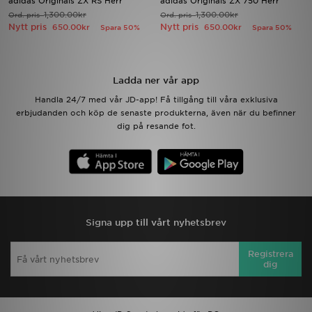
adidas Originals ZX RS Herr
adidas Originals ZX 750 Herr
1,300.00kr
1,300.00kr
Ord. pris
Ord. pris
Nytt pris
Nytt pris
650.00kr
650.00kr
Spara 50%
Spara 50%
Ladda ner appen
Mitt JD
Ladda ner vår app
Mina meddelanden
Handla 24/7 med vår JD-app! Få tillgång till våra exklusiva
erbjudanden och köp de senaste produkterna, även när du befinner
dig på resande fot.
Kundservice
JD Blogg
Signa upp till vårt nyhetsbrev
Registrera
dig