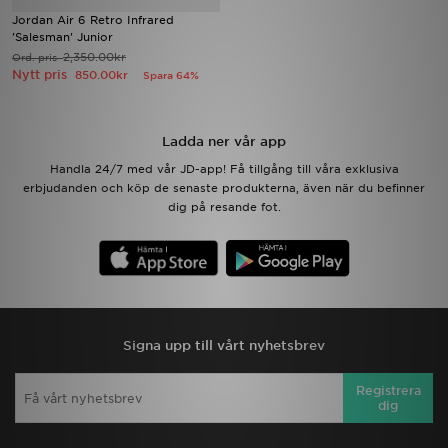
Jordan Air 6 Retro Infrared
'Salesman' Junior
Ladda ner appen
2,350.00kr
Ord. pris
Nytt pris
850.00kr
Spara 64%
Mitt JD
Mina meddelanden
Ladda ner vår app
Handla 24/7 med vår JD-app! Få tillgång till våra exklusiva
Kundservice
erbjudanden och köp de senaste produkterna, även när du befinner
dig på resande fot.
JD Blogg
Signa upp till vårt nyhetsbrev
Registrera
dig