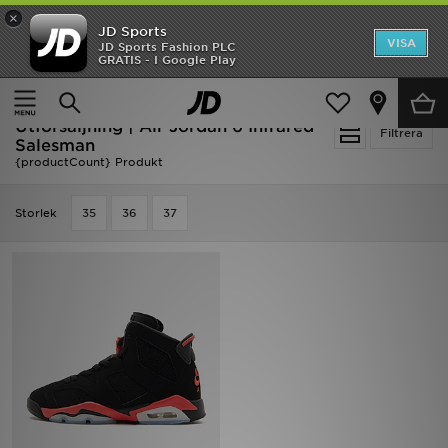
×
JD Sports
Hem
VISA
JD Sports Fashion PLC
Ny termin, ny stil Essentials för skolstarten
GRATIS - I Google Play
Rea
Hem
Utförsäljning | Air Jordan 6 Infrared Salesman
Utförsäljning | Air Jordan 6 Infrared
Nyheter
Filtrera
Salesman
{productCount} Produkt
Herr
Storlek
35
36
37
Dam
Barn
Varumärken
Bästsäljare
Sport
Fotboll