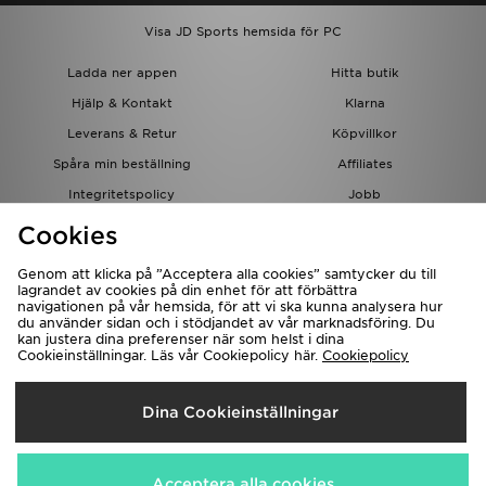
Visa JD Sports hemsida för PC
Ladda ner appen
Hitta butik
Hjälp & Kontakt
Klarna
Leverans & Retur
Köpvillkor
Spåra min beställning
Affiliates
Integritetspolicy
Jobb
JD-bloggen
Cookies
Genom att klicka på ”Acceptera alla cookies” samtycker du till
lagrandet av cookies på din enhet för att förbättra
navigationen på vår hemsida, för att vi ska kunna analysera hur
du använder sidan och i stödjandet av vår marknadsföring. Du
kan justera dina preferenser när som helst i dina
Cookieinställningar. Läs vår Cookiepolicy här.
Cookiepolicy
Levererar Till
Dina Cookieinställningar
Sverige
Vi accepterar följande betalningssätt
Acceptera alla cookies