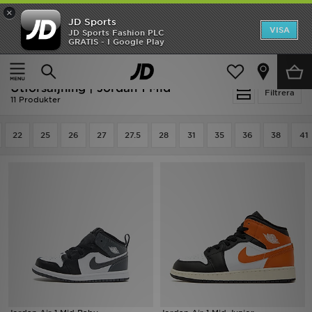
×
JD Sports
Hem
VISA
JD Sports Fashion PLC
Ny termin, ny stil Essentials för skolstarten
GRATIS - I Google Play
Rea
Hem
Utförsäljning | Jordan 1 Mid
Utförsäljning | Jordan 1 Mid
Nyheter
Filtrera
11 Produkter
Herr
22
25
26
27
27.5
28
31
35
36
38
41
Dam
Barn
Varumärken
Bästsäljare
Sport
Fotboll