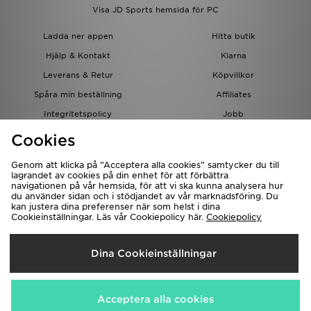
Visa JD Sports hemsida för PC
Ladda ner appen
Hitta butik
Hjälp & Kontakt
Klarna
Leverans & Retur
Köpvillkor
Spåra min beställning
Affiliates
Integritetspolicy
Jobb
JD-bloggen
Cookies
Genom att klicka på ”Acceptera alla cookies” samtycker du till
lagrandet av cookies på din enhet för att förbättra
navigationen på vår hemsida, för att vi ska kunna analysera hur
du använder sidan och i stödjandet av vår marknadsföring. Du
kan justera dina preferenser när som helst i dina
Cookieinställningar. Läs vår Cookiepolicy här.
Cookiepolicy
Levererar Till
Dina Cookieinställningar
Sverige
Vi accepterar följande betalningssätt
Acceptera alla cookies