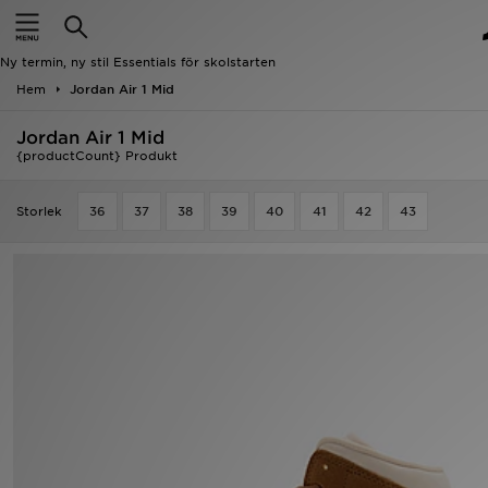
Hem
Ny termin, ny stil Essentials för skolstarten
Rea
Hem
Jordan Air 1 Mid
Jordan Air 1 Mid
Nyheter
{productCount} Produkt
Herr
Storlek
36
37
38
39
40
41
42
43
Dam
Barn
Varumärken
Bästsäljare
Sport
Fotboll