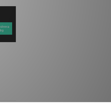
strera
dig