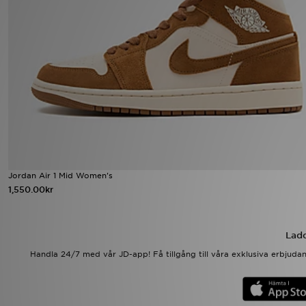
Ladda ner appen
Mitt JD
Mina meddelanden
Kundservice
JD Blogg
Jordan Air 1 Mid Women's
1,550.00kr
Ladd
Handla 24/7 med vår JD-app! Få tillgång till våra exklusiva erbjud