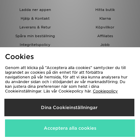
Ladda ner appen
Hitta butik
Hjälp & Kontakt
Klarna
Leverans & Retur
Köpvillkor
Spåra min beställning
Affiliates
Integritetspolicy
Jobb
JD-bloggen
Cookies
Genom att klicka på ”Acceptera alla cookies” samtycker du till
lagrandet av cookies på din enhet för att förbättra
navigationen på vår hemsida, för att vi ska kunna analysera hur
du använder sidan och i stödjandet av vår marknadsföring. Du
kan justera dina preferenser när som helst i dina
Cookieinställningar. Läs vår Cookiepolicy här.
Cookiepolicy
Levererar Till
Dina Cookieinställningar
Sverige
Vi accepterar följande betalningssätt
Acceptera alla cookies