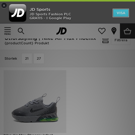
×
JD Sports
Hem
VISA
JD Sports Fashion PLC
Ny termin, ny stil Essentials för skolstarten
GRATIS - I Google Play
Rea
Hem
Utförsäljning | Nike Air Max Phoenix
Utförsäljning | Nike Air Max Phoenix
Nyheter
Filtrera
{productCount} Produkt
Herr
Storlek
21
27
Dam
Barn
Varumärken
Bästsäljare
Sport
Fotboll