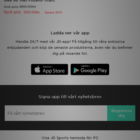
Nike Air Max Phoenix Infant
850.00kr
Ord. pris
Nytt pris
550.00kr
Spara 35%
Ladda ner appen
Mitt JD
Ladda ner vår app
Handla 24/7 med vår JD-app! Få tillgång till våra exklusiva
Mina meddelanden
erbjudanden och köp de senaste produkterna, även när du befinner
dig på resande fot.
Kundservice
JD Blogg
Signa upp till vårt nyhetsbrev
Registrera
dig
Visa JD Sports hemsida för PC