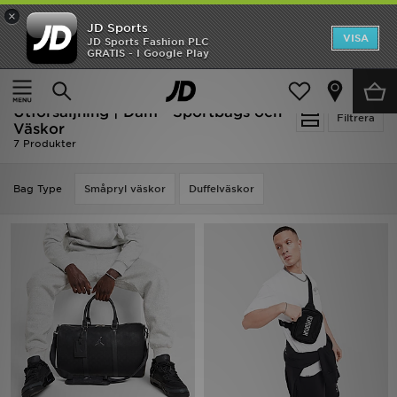
×
JD Sports
Hem
VISA
JD Sports Fashion PLC
Ny termin, ny stil Essentials för skolstarten
GRATIS - I Google Play
Rea
Hem
Dam
Damaccessoarer
Sportbags och Väskor
Utförsäljning | Dam - Sportbags och
Nyheter
Filtrera
Väskor
7 Produkter
Herr
Bag Type
Småpryl väskor
Duffelväskor
Dam
Barn
Varumärken
Bästsäljare
Sport
Fotboll