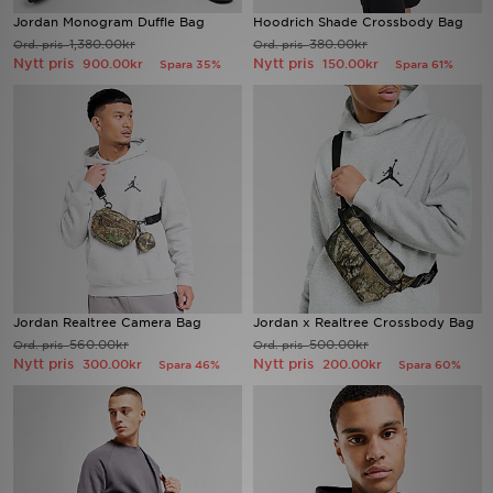
Jordan Monogram Duffle Bag
Hoodrich Shade Crossbody Bag
1,380.00kr
380.00kr
Ord. pris
Ord. pris
Ladda ner appen
Nytt pris
Nytt pris
900.00kr
150.00kr
Spara 35%
Spara 61%
Mitt JD
Mina meddelanden
Kundservice
JD Blogg
Jordan Realtree Camera Bag
Jordan x Realtree Crossbody Bag
560.00kr
500.00kr
Ord. pris
Ord. pris
Nytt pris
Nytt pris
300.00kr
200.00kr
Spara 46%
Spara 60%