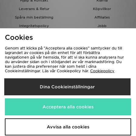
Hjälp & Kontakt
Klarna
Leverans & Retur
Köpvillkor
Spåra min beställning
Affiliates
Integritetspolicy
Jobb
JD-bloggen
Cookies
Genom att klicka på ”Acceptera alla cookies” samtycker du till
lagrandet av cookies på din enhet för att förbättra
navigationen på vår hemsida, för att vi ska kunna analysera hur
du använder sidan och i stödjandet av vår marknadsföring. Du
kan justera dina preferenser när som helst i dina
Cookieinställningar. Läs vår Cookiepolicy här.
Cookiepolicy
Levererar Till
Dina Cookieinställningar
Sverige
Vi accepterar följande betalningssätt
Acceptera alla cookies
Besök bolagets hemsida på
www.jdplc.com
Avvisa alla cookies
Copyright © 2026 JD Sports, Alla rättigheter reserverade.