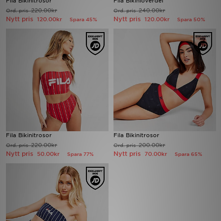
Fila Bikinitrosor
Fila Bikiniöverdel
220.00kr
240.00kr
Ord. pris
Ord. pris
Nytt pris
Nytt pris
120.00kr
120.00kr
Spara 45%
Spara 50%
Ladda ner appen
Mitt JD
Mina meddelanden
Kundservice
JD Blogg
Fila Bikinitrosor
Fila Bikinitrosor
220.00kr
200.00kr
Ord. pris
Ord. pris
Nytt pris
Nytt pris
50.00kr
70.00kr
Spara 77%
Spara 65%