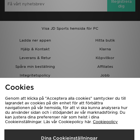
Registrera
dig
Visa JD Sports hemsida för PC
Ladda ner appen
Hitta butik
Hjälp & Kontakt
Klarna
Leverans & Retur
Köpvillkor
Spåra min beställning
Affiliates
Integritetspolicy
Jobb
JD-bloggen
Cookies
Genom att klicka på ”Acceptera alla cookies” samtycker du till
lagrandet av cookies på din enhet för att förbättra
navigationen på vår hemsida, för att vi ska kunna analysera hur
du använder sidan och i stödjandet av vår marknadsföring. Du
kan justera dina preferenser när som helst i dina
Cookieinställningar. Läs vår Cookiepolicy här.
Cookiepolicy
Levererar Till
Dina Cookieinställningar
Sverige