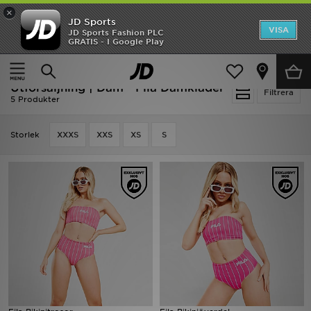
×
JD Sports
Hem
VISA
JD Sports Fashion PLC
Ny termin, ny stil Essentials för skolstarten
GRATIS - I Google Play
Rea
Hem
Dam
Damkläder
Utförsäljning | Dam - Fila Damkläder
Nyheter
Filtrera
5 Produkter
Herr
Storlek
XXXS
XXS
XS
S
Dam
Barn
Varumärken
Bästsäljare
Sport
Fotboll