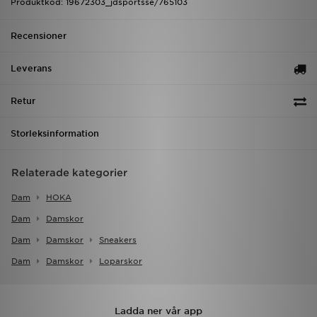
Produktkod: 19672303_jdsportsse/765103
Recensioner
Leverans
Retur
Storleksinformation
Relaterade kategorier
Dam
HOKA
Dam
Damskor
Dam
Damskor
Sneakers
Dam
Damskor
Loparskor
Ladda ner vår app