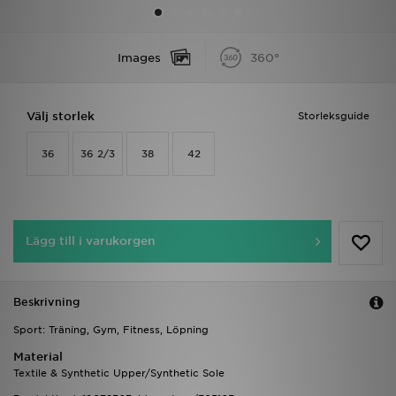
Ladda ner appen
Images
360°
Mitt JD
Välj storlek
Storleksguide
Mina meddelanden
36
36 2/3
38
42
Kundservice
JD Blogg
Lägg till i varukorgen
Beskrivning
Sport: Träning, Gym, Fitness, Löpning
Material
Textile & Synthetic Upper/Synthetic Sole