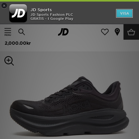
×
JD Sports
Hem
VISA
JD Sports Fashion PLC
GRATIS - I Google Play
Hem
Dam
Damskor
Sneakers
Rea
HOKA Air Force 1 Low
Nyheter
2,000.00kr
Herr
Dam
Barn
Varumärken
Bästsäljare
Sport
Fotboll