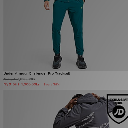
Ladda ner appen
Mitt JD
Mina meddelanden
Kundservice
JD Blogg
Under Armour Challenger Pro Tracksuit
1,620.00kr
Ord. pris
Nytt pris
1,000.00kr
Spara 38%