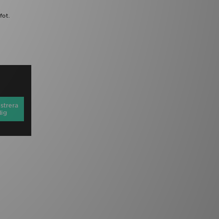
fot.
strera
dig