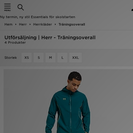
Hem
Ny termin, ny stil Essentials för skolstarten
Rea
Hem
Herr
Herrkläder
Träningsoverall
Utförsäljning | Herr - Träningsoverall
Nyheter
4 Produkter
Herr
Storlek
XS
S
M
L
XXL
Dam
Barn
Varumärken
Bästsäljare
Sport
Fotboll