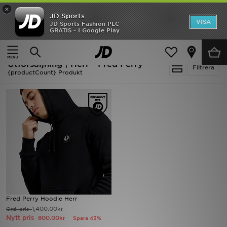
×
JD Sports
Hem
VISA
JD Sports Fashion PLC
Ny termin, ny stil Essentials för skolstarten
GRATIS - I Google Play
Rea
Hem
Herr
Utförsäljning | Herr - Fred Perry
Nyheter
Filtrera
{productCount} Produkt
Herr
Dam
Barn
Varumärken
Bästsäljare
Fred Perry Hoodie Herr
Sport
1,400.00kr
Ord. pris
Nytt pris
800.00kr
Spara 43%
Fotboll