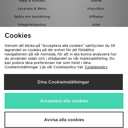
Hjälp & Kontakt
Klarna
Leverans & Retur
Köpvillkor
Spåra min beställning
Affiliates
Integritetspolicy
Jobb
JD-bloggen
Cookies
Genom att klicka på ”Acceptera alla cookies” samtycker du till
lagrandet av cookies på din enhet för att förbättra
navigationen på vår hemsida, för att vi ska kunna analysera hur
du använder sidan och i stödjandet av vår marknadsföring. Du
kan justera dina preferenser när som helst i dina
Cookieinställningar. Läs vår Cookiepolicy här.
Cookiepolicy
Levererar Till
Dina Cookieinställningar
Sverige
Vi accepterar följande betalningssätt
Acceptera alla cookies
Besök bolagets hemsida på
www.jdplc.com
Avvisa alla cookies
Copyright © 2026 JD Sports, Alla rättigheter reserverade.