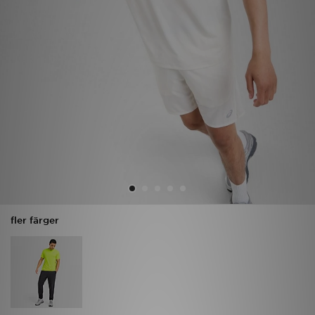
Ladda ner appen
Mitt JD
Mina meddelanden
Kundservice
JD Blogg
fler färger