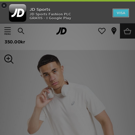
×
JD Sports
Hem
VISA
JD Sports Fashion PLC
GRATIS - I Google Play
Hem
Herr
Herrkläder
T-Shirts och Linnen
Rea
ASICS Core T-Shirt
Nyheter
350.00kr
Herr
Dam
Barn
Varumärken
Bästsäljare
Sport
Fotboll