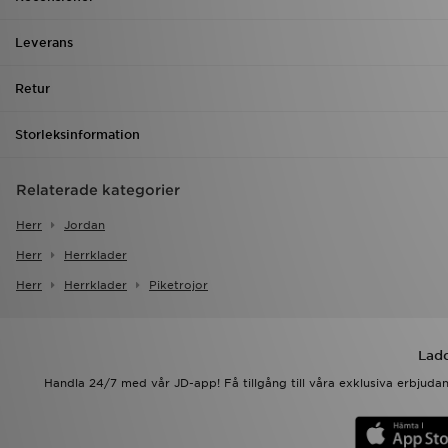
Leverans
Retur
Storleksinformation
Relaterade kategorier
Herr
Jordan
Herr
Herrklader
Herr
Herrklader
Piketrojor
Ladd
Handla 24/7 med vår JD-app! Få tillgång till våra exklusiva erbjud