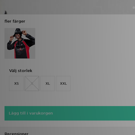
fler färger
Välj storlek
XS
S
XL
XXL
Lägg till i varukorgen
Recensioner