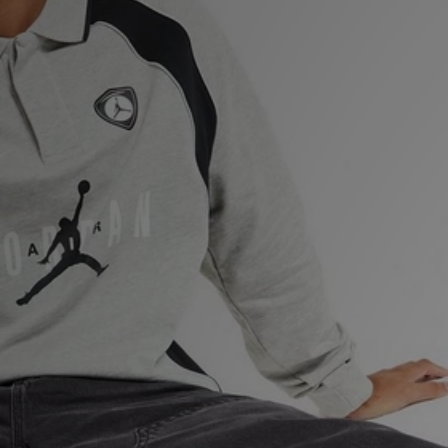
Ladda ner appen
Mitt JD
Mina meddelanden
Kundservice
JD Blogg