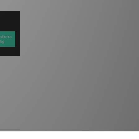
strera
dig