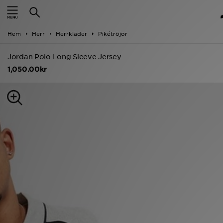
Hem
Hem
Herr
Herrkläder
Pikétröjor
Rea
Jordan Polo Long Sleeve Jersey
Nyheter
1,050.00kr
Herr
Dam
Barn
Varumärken
Bästsäljare
Sport
Fotboll