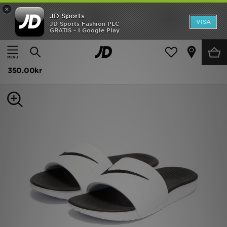
×
JD Sports
Hem
VISA
JD Sports Fashion PLC
GRATIS - I Google Play
Hem
Barn
Rea
Nike Kawa Tofflor Barn
Nyheter
350.00kr
Herr
Dam
Barn
Varumärken
Bästsäljare
Sport
Fotboll