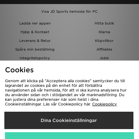
Visa JD Sports hemsida för PC
Ladda ner appen
Hitta butik
Hjälp & Kontakt
Klarna
Leverans & Retur
Köpvillkor
Spåra min beställning
Affiliates
Integritetspolicy
Jobb
JD-bloggen
Cookies
Genom att klicka på ”Acceptera alla cookies” samtycker du till
lagrandet av cookies på din enhet för att förbättra
navigationen på vår hemsida, för att vi ska kunna analysera hur
du använder sidan och i stödjandet av vår marknadsföring. Du
kan justera dina preferenser när som helst i dina
Cookieinställningar. Läs vår Cookiepolicy här.
Cookiepolicy
Levererar Till
Dina Cookieinställningar
Sverige