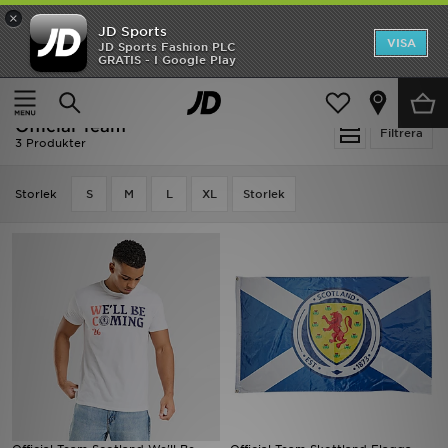
×
JD Sports
Hem
VISA
JD Sports Fashion PLC
Ny termin, ny stil Essentials för skolstarten
GRATIS - I Google Play
Rea
Hem
Official Team
Official Team
Nyheter
Filtrera
3 Produkter
Herr
Storlek
S
M
L
XL
Storlek
Dam
Barn
Varumärken
Bästsäljare
Sport
Fotboll