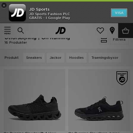
×
JD Sports
Hem
VISA
JD Sports Fashion PLC
Ny termin, ny stil Essentials för skolstarten
GRATIS - I Google Play
Rea
Hem
Utförsäljning | On Running
Utförsäljning | On Running
Nyheter
Filtrera
16 Produkter
Herr
Produkt
Sneakers
Jackor
Hoodies
Traeningsbyxor
Dam
Barn
Varumärken
Bästsäljare
Sport
Fotboll