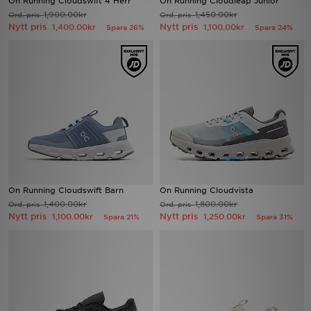
On Running Cloudswift 4 Herr
On Running Cloudleap Junior
1,900.00kr
1,450.00kr
Ord. pris
Ord. pris
Nytt pris
Nytt pris
1,400.00kr
1,100.00kr
Spara 26%
Spara 24%
Ladda ner appen
Mitt JD
Mina meddelanden
Kundservice
JD Blogg
On Running Cloudswift Barn
On Running Cloudvista
1,400.00kr
1,800.00kr
Ord. pris
Ord. pris
Nytt pris
Nytt pris
1,100.00kr
1,250.00kr
Spara 21%
Spara 31%