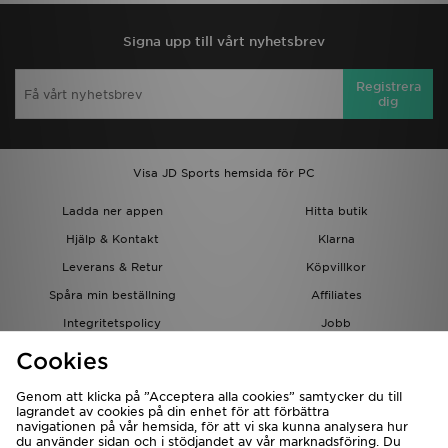
Signa upp till vårt nyhetsbrev
Registrera
dig
Visa JD Sports hemsida för PC
Ladda ner appen
Hitta butik
Hjälp & Kontakt
Klarna
Leverans & Retur
Köpvillkor
Spåra min beställning
Affiliates
Integritetspolicy
Jobb
JD-bloggen
Cookies
Genom att klicka på ”Acceptera alla cookies” samtycker du till
lagrandet av cookies på din enhet för att förbättra
navigationen på vår hemsida, för att vi ska kunna analysera hur
du använder sidan och i stödjandet av vår marknadsföring. Du