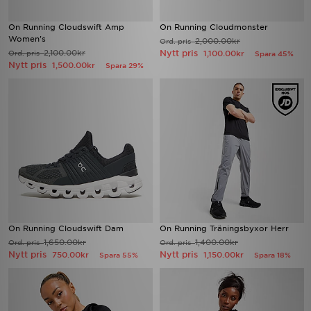
On Running Cloudswift Amp
On Running Cloudmonster
Women's
2,000.00kr
Ord. pris
2,100.00kr
Nytt pris
Ord. pris
1,100.00kr
Spara 45%
Nytt pris
1,500.00kr
Spara 29%
On Running Cloudswift Dam
On Running Träningsbyxor Herr
1,650.00kr
1,400.00kr
Ord. pris
Ord. pris
Nytt pris
Nytt pris
750.00kr
1,150.00kr
Spara 55%
Spara 18%