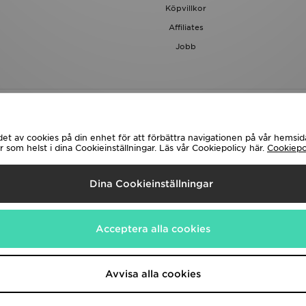
Köpvillkor
Affiliates
Jobb
det av cookies på din enhet för att förbättra navigationen på vår hemsida
 som helst i dina Cookieinställningar. Läs vår Cookiepolicy här.
Cookiepo
evererar Till
Dina Cookieinställningar
 följande betalningssätt
Acceptera alla cookies
 hemsida på
www.jdplc.com
Avvisa alla cookies
rts, Alla rättigheter reserverade.