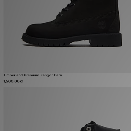
Ladda ner appen
Mitt JD
Mina meddelanden
Kundservice
JD Blogg
Timberland Premium Kängor Barn
1,500.00kr