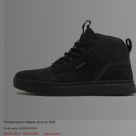
Timberland Maple Grove Mid
1,550.00kr
Ord. pris
Nytt pris
500.00kr
Spara 68%