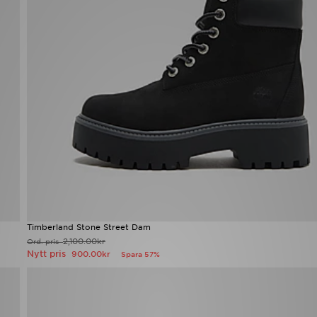
Timberland Stone Street Dam
2,100.00kr
Ord. pris
Nytt pris
900.00kr
Spara 57%