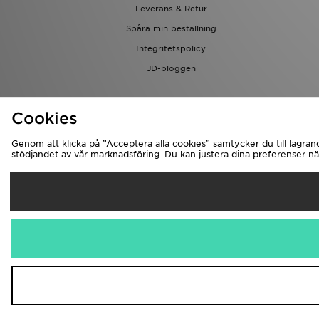
Leverans & Retur
Spåra min beställning
Integritetspolicy
JD-bloggen
Cookies
Genom att klicka på ”Acceptera alla cookies” samtycker du till lagran
stödjandet av vår marknadsföring. Du kan justera dina preferenser när
L
Sverige
Vi accepterar
Besök bolagets
Copyright © 2026 JD Spo