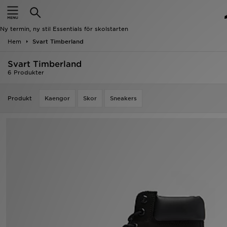
Hem
Ny termin, ny stil Essentials för skolstarten
Rea
Hem
Svart Timberland
Svart Timberland
Nyheter
6 Produkter
Herr
Produkt
Kaengor
Skor
Sneakers
Dam
Barn
Varumärken
Bästsäljare
Sport
Fotboll