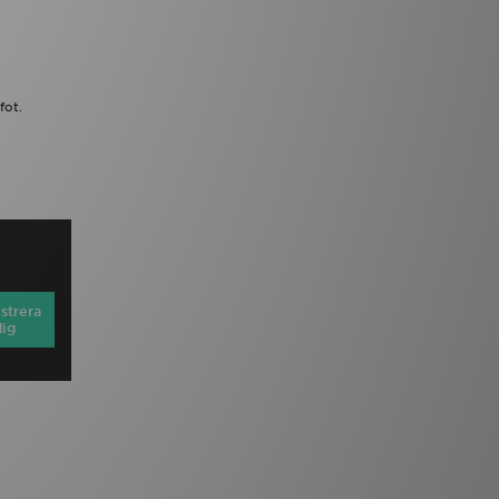
fot.
strera
dig