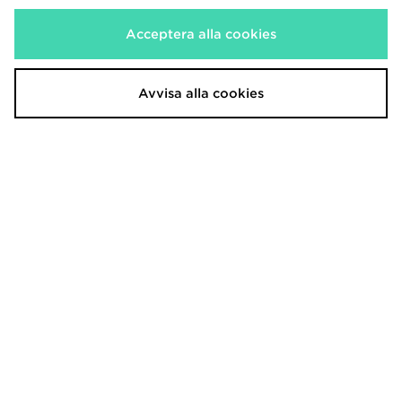
Acceptera alla cookies
Avvisa alla cookies
Vans Shorts Herr
650.00kr
Ord. pris
Nytt pris
250.00kr
Spara 62%
Ladda ner vår app
Handla 24/7 med vår JD-app! Få tillgång till våra exklusiva
erbjudanden och köp de senaste produkterna, även när du befinner
dig på resande fot.