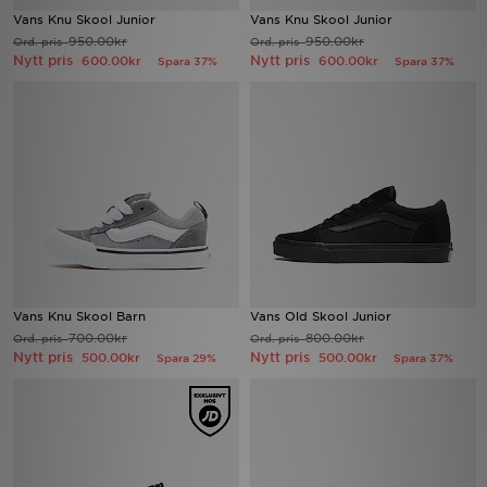
Vans Knu Skool Junior
Vans Knu Skool Junior
950.00kr
950.00kr
Ord. pris
Ord. pris
Ladda ner appen
Nytt pris
Nytt pris
600.00kr
600.00kr
Spara 37%
Spara 37%
Mitt JD
Mina meddelanden
Kundservice
JD Blogg
Vans Knu Skool Barn
Vans Old Skool Junior
700.00kr
800.00kr
Ord. pris
Ord. pris
Nytt pris
Nytt pris
500.00kr
500.00kr
Spara 29%
Spara 37%