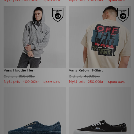
600.00kr
250.00kr
Spara 43%
Spara 44%
Vans Hoodie Herr
Vans Retorn T-Shirt
850.00kr
450.00kr
Ord. pris
Ord. pris
Nytt pris
Nytt pris
400.00kr
250.00kr
Spara 53%
Spara 44%