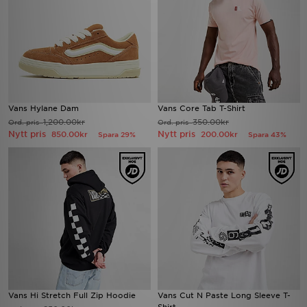
Vans Hylane Dam
Vans Core Tab T-Shirt
1,200.00kr
350.00kr
Ord. pris
Ord. pris
Nytt pris
Nytt pris
850.00kr
200.00kr
Spara 29%
Spara 43%
Vans Hi Stretch Full Zip Hoodie
Vans Cut N Paste Long Sleeve T-