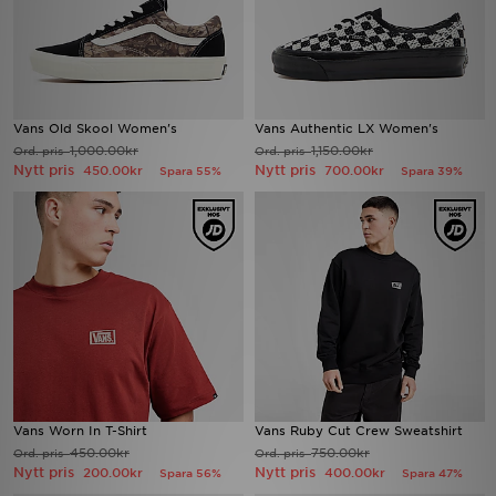
Vans Old Skool Women's
Vans Authentic LX Women's
1,000.00kr
1,150.00kr
Ord. pris
Ord. pris
Nytt pris
Nytt pris
450.00kr
700.00kr
Spara 55%
Spara 39%
Vans Worn In T-Shirt
Vans Ruby Cut Crew Sweatshirt
450.00kr
750.00kr
Ord. pris
Ord. pris
Nytt pris
Nytt pris
200.00kr
400.00kr
Spara 56%
Spara 47%