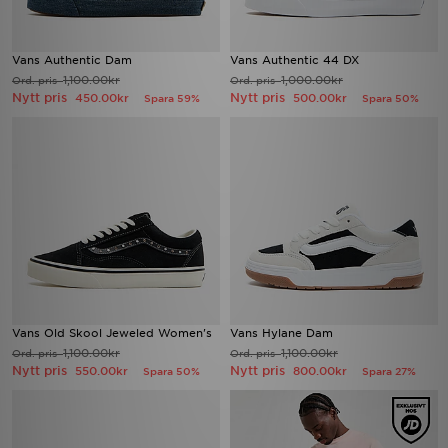
Vans Authentic Dam
Vans Authentic 44 DX
1,100.00kr
1,000.00kr
Ord. pris
Ord. pris
Nytt pris
Nytt pris
450.00kr
500.00kr
Spara 59%
Spara 50%
Vans Old Skool Jeweled Women's
Vans Hylane Dam
1,100.00kr
1,100.00kr
Ord. pris
Ord. pris
Nytt pris
Nytt pris
550.00kr
800.00kr
Spara 50%
Spara 27%