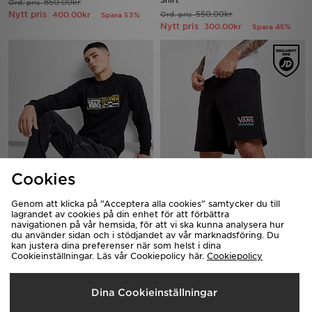
Shirt
850.00kr
Ord. pris
Nytt pris
550.00kr
400.00kr
Ord. pris
Spara 53%
Nytt pris
300.00kr
Spara 45%
Cookies
Vans Hi Stretch Long Sleeve T-
Vans Shorts Herr
Shirt
Genom att klicka på ”Acceptera alla cookies” samtycker du till
600.00kr
Ord. pris
lagrandet av cookies på din enhet för att förbättra
450.00kr
Nytt pris
Ord. pris
320.00kr
Spara 47%
navigationen på vår hemsida, för att vi ska kunna analysera hur
Nytt pris
250.00kr
Spara 44%
du använder sidan och i stödjandet av vår marknadsföring. Du
kan justera dina preferenser när som helst i dina
Cookieinställningar. Läs vår Cookiepolicy här.
Cookiepolicy
Dina Cookieinställningar