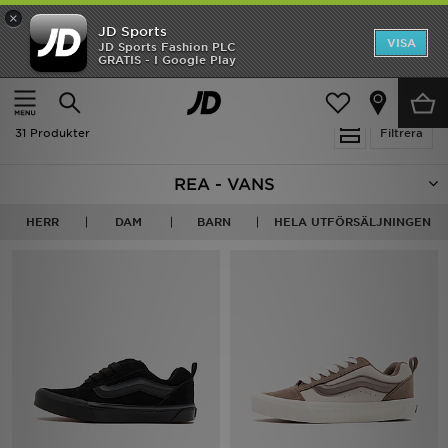
×
JD Sports
Hem
VISA
JD Sports Fashion PLC
Ny termin, ny stil Essentials för skolstarten
GRATIS - I Google Play
Rea
Hem
Utförsäljning | Vans
Nyheter
31 Produkter
Filtrera
Herr
REA - VANS
Dam
HERR
DAM
BARN
HELA UTFÖRSÄLJNINGEN
Barn
Varumärken
Bästsäljare
Sport
Fotboll